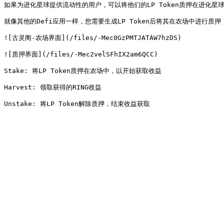
如果为进化星球提供流动性的用户，可以将他们的LP Token质押在进化
就像其他的Defi应用一样，您需要生成LP Token后将其在农场中进行质押
![古灵阁-农场界面](/files/-Mec0GzPMTJATAW7hzDS)

![质押界面](/files/-Mec2velSFhIX2am6QCC)

Stake: 将LP Token质押在农场中，以开始获取收益

Harvest: 领取获得的RING收益
