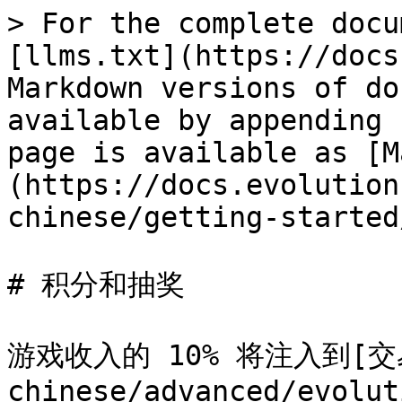
> For the complete docu
[llms.txt](https://docs
Markdown versions of do
available by appending 
page is available as [M
(https://docs.evolution
chinese/getting-started
# 积分和抽奖

游戏收入的 10% 将注入到[交易奖
chinese/advanced/evolut