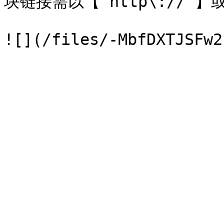
块链接需以【 http\:// 】或