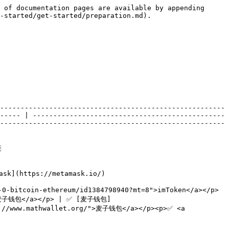
 of documentation pages are available by appending 
-started/get-started/preparation.md).

-------------------------------------------------------
----- | -----------------------------------------------
-------------------------------------------------------
 
                                          
0-bitcoin-ethereum/id1384798940?mt=8">imToken</a></p>
/">麦子钱包</a></p> | ✅ [麦子钱包]
p://www.mathwallet.org/">麦子钱包</a></p><p>✅ <a 