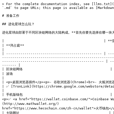
> For the complete documentation index, see [llms.txt](
`.md` to page URLs; this page is available as [Markdown
# 准备工作

## 进化星球怎么玩？

进化星球由部署于不同区块链网络的大陆构成。**首先你要先选择在哪一块大
|                                                 | **亚特兰蒂斯**                                                                                                                                                                                     
| **拜占庭**                                                                                           | 拂晓          
|

| ----------------------------------------------- | ---
-------------------------------------------------------
-------------------------------------------------- | --
------- |

| 区块链网络                                           | 以太坊                                                                                                                                                                                                            
| 波场                                                                                                | 火币生态链   
|

| <p>桌面浏览器插件</p><p>- 谷歌浏览器(Chrome)<br>- 火狐浏览器</p> | ✅ [MetaMask](https://metamask.io/)                                                                          
| ✅ [TronLink](https://chrome.google.com/webstore/detail/tronlink/ibnejdfjmmkpcnlpebklmnk
|

| 手机版钱包                                           | <
<p>✅ <a href="https://wallet.coinbase.com/">Coinbase
(http://www.mathwallet.org/)                          
href="https://www.hecochain.com/zh-cn/wallet">火币钱包</a
| 大陆网址                                            | [亚特兰蒂斯大陆](https://www.evolution.land/land/1)                                                       