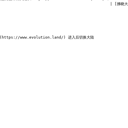
                  | [拂晓大陆](https://www.evolution.land/land/4)                       
ttps://www.evolution.land/) 进入后切换大陆
