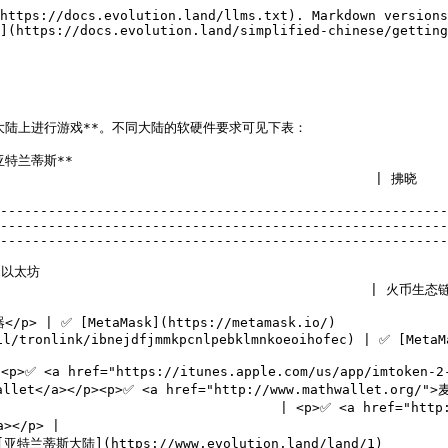
https://docs.evolution.land/llms.txt). Markdown versions
](https://docs.evolution.land/simplified-chinese/getting
陆上进行游戏**。不同大陆的软硬件要求可见下表：

                                         
                                                                                                             
--------------------------------------------------------
--------------------------------------------------------
--------------------------------------------------------
                        
                                                                                                                
                                                                                                                           
oeoihofec) | ✅ [MetaMask](https://metamask.io/)                                             
p>✅ <a href="https://itunes.apple.com/us/app/imtoken-2-
 Wallet</a></p><p>✅ <a href="http://www.mathwallet.org
                                    | <p>✅ <a href="htt
></p> |

                                                                                                                                    