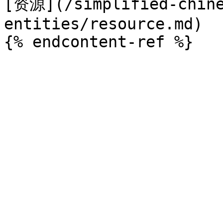
[资源](/simplified-chine
entities/resource.md)
