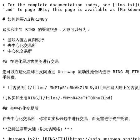
> For the complete documentation index, see [llms.txt](
`.md` to page URLs; this page is available as [Markdown
# 如何购买/出售RING？

购买和出售 RING 的渠道很多，大致可以分为：

* 游戏内置古灵阁银行

* 去中心化交易所

* 中心化交易所

## 在进化星球古灵阁进行交易

您可以在进化星球古灵阁通过 Uniswap 流动性池合约进行 RING 与 E
手续费。

* ![古灵阁](/files/-MNPIpS1oRNVkZl5LSyU)[拜占庭大陆上的古灵阁（波
![购买和出售RING](/files/-MMYnR42eTtTQDhuZLpd)

## 去中心化交易所

在去中心化交易所，你将直接从钱包中进行交易，而无需进行资产托管。

**亚特兰蒂斯大陆（以太坊网络）**：

* Uniswap (v2): [RING/ETH](https://info.uniswap.org/tok