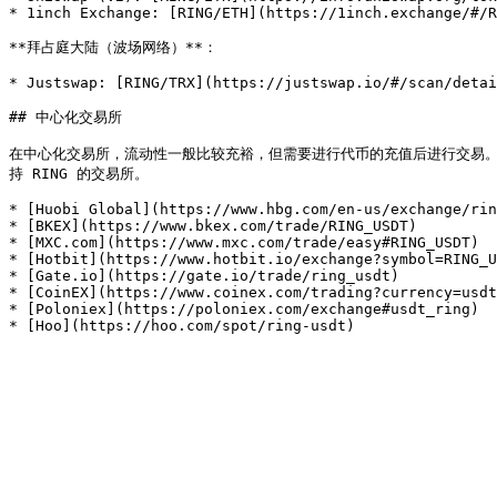
* 1inch Exchange: [RING/ETH](https://1inch.exchange/#/R
**拜占庭大陆（波场网络）**：

* Justswap: [RING/TRX](https://justswap.io/#/scan/detai
## 中心化交易所

在中心化交易所，流动性一般比较充裕，但需要进行代币的充值后进行交易。这里列出了一些，你可
持 RING 的交易所。

* [Huobi Global](https://www.hbg.com/en-us/exchange/rin
* [BKEX](https://www.bkex.com/trade/RING_USDT)

* [MXC.com](https://www.mxc.com/trade/easy#RING_USDT)

* [Hotbit](https://www.hotbit.io/exchange?symbol=RING_U
* [Gate.io](https://gate.io/trade/ring_usdt)

* [CoinEX](https://www.coinex.com/trading?currency=usdt
* [Poloniex](https://poloniex.com/exchange#usdt_ring)
