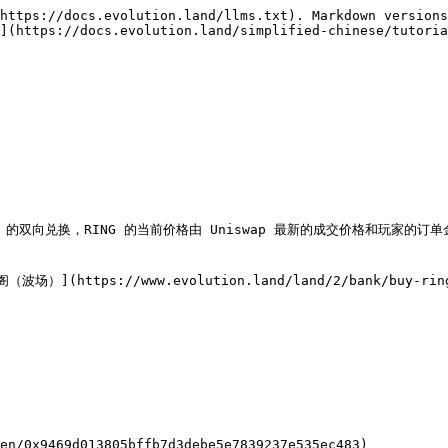
https://docs.evolution.land/llms.txt). Markdown versions
](https://docs.evolution.land/simplified-chinese/tutoria
TH 的双向兑换，RING 的当前价格由 Uniswap 最新的成交价格和玩家的
场）](https://www.evolution.land/land/2/bank/buy-ring
en/0x9469d013805bffb7d3debe5e7839237e535ec483)
