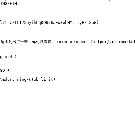
ING/ETH)

l/trx/TL175uyihLqQD656aFx3uhHYe1tyGkmXaW)

以查询 [coinmarketcap](https://coinmarketcap.com
g_usdt)

SDT)

\&dest=ring\&tab=limit)
