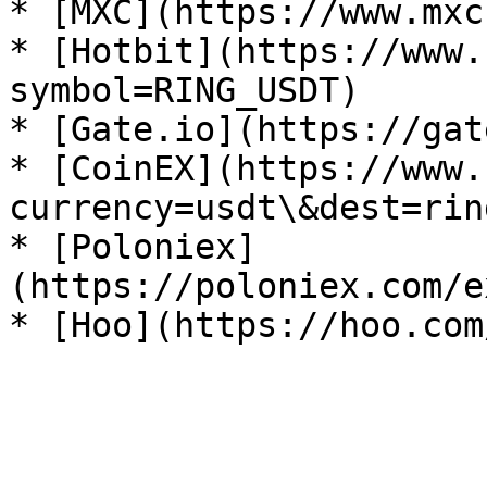
* [MXC](https://www.mxc
* [Hotbit](https://www.
symbol=RING_USDT)

* [Gate.io](https://gat
* [CoinEX](https://www.
currency=usdt\&dest=rin
* [Poloniex]
(https://poloniex.com/e