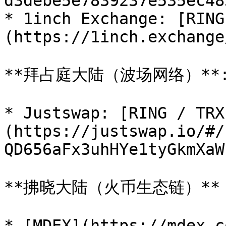
d3debe5e7839237e535ec483
* 1inch Exchange: [RING
(https://1inch.exchange
**拜占庭大陆（波场网络）**:
* Justswap: [RING / TRX
(https://justswap.io/#/
QD656aFx3uhHYe1tyGkmXaW)
**拂晓大陆（火币生态链）**：
* [MDEX](https://mdex.c