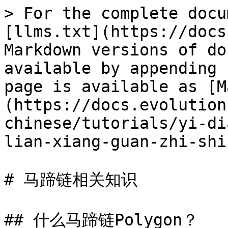
> For the complete docu
[llms.txt](https://docs
Markdown versions of do
available by appending 
page is available as [M
(https://docs.evolution
chinese/tutorials/yi-di
lian-xiang-guan-zhi-shi
# 马蹄链相关知识

## 什么马蹄链Polygon？
