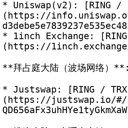
* Uniswap(v2): [RING / 
(https://info.uniswap.o
d3debe5e7839237e535ec483
* 1inch Exchange: [RING
(https://1inch.exchange
**拜占庭大陆（波场网络）**:
* Justswap: [RING / TRX
(https://justswap.io/#/
QD656aFx3uhHYe1tyGkmXaW)