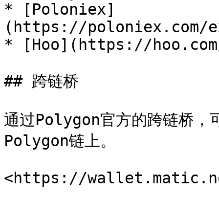
* [Poloniex]
(https://poloniex.com/e
* [Hoo](https://hoo.com
## 跨链桥

通过Polygon官方的跨链桥
Polygon链上。
