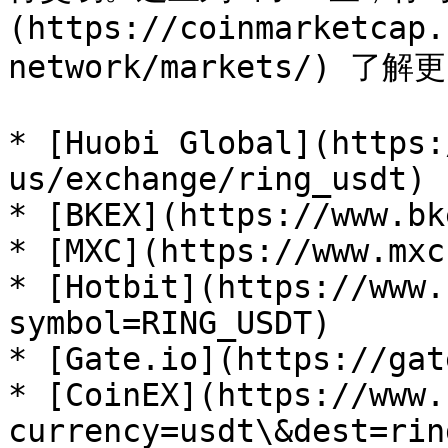
(https://coinmarketcap.
network/markets/) 了
* [Huobi Global](https:
us/exchange/ring_usdt)

* [BKEX](https://www.bk
* [MXC](https://www.mxc
* [Hotbit](https://www.
symbol=RING_USDT)

* [Gate.io](https://gat
* [CoinEX](https://www.
currency=usdt\&dest=rin